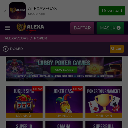
ALEXAVEGAS
×
Download
Mobile App
DAFTAR
MASUK
ALEXAVEGAS
POKER
POKER
Cari
NEW
NEW
MAINKAN
MAINKAN
MAINKAN