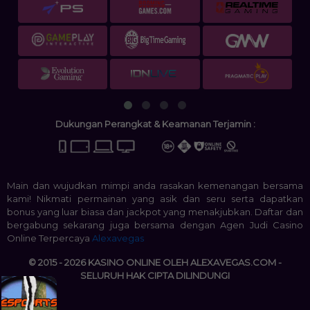
Dukungan Perangkat & Keamanan Terjamin :
Main dan wujudkan mimpi anda rasakan kemenangan bersama
kami! Nikmati permainan yang asik dan seru serta dapatkan
bonus yang luar biasa dan jackpot yang menakjubkan. Daftar dan
bergabung sekarang juga bersama dengan Agen Judi Casino
Online Terpercaya
Alexavegas
© 2015 - 2026 KASINO ONLINE OLEH ALEXAVEGAS.COM -
SELURUH HAK CIPTA DILINDUNGI