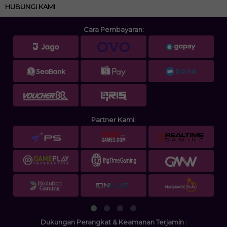
HUBUNGI KAMI
Cara Pembayaran:
Partner Kami:
Dukungan Perangkat & Keamanan Terjamin :